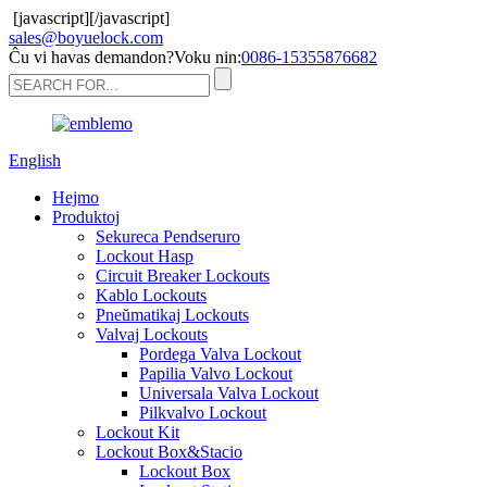
[javascript]
[/javascript]
sales@boyuelock.com
Ĉu vi havas demandon?Voku nin:
0086-15355876682
English
Hejmo
Produktoj
Sekureca Pendseruro
Lockout Hasp
Circuit Breaker Lockouts
Kablo Lockouts
Pneŭmatikaj Lockouts
Valvaj Lockouts
Pordega Valva Lockout
Papilia Valvo Lockout
Universala Valva Lockout
Pilkvalvo Lockout
Lockout Kit
Lockout Box&Stacio
Lockout Box