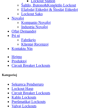
Lockout Station
Ŝaltilo, Butono&Konektilo Lockout
Eŝafodaj Etikedoj & Ŝlosilaj Etikedoj
Lockout Sako
Novaĵoj
Kompanio Novaĵoj
Industria Novaĵoj
Oftaj Demandoj
Pri ni
Fabrikejo
Klientaj Recenzoj
Kontaktu Nin
Hejmo
Produktoj
Circuit Breaker Lockouts
Kategorioj
Sekureca Pendseruro
Lockout Hasp
Circuit Breaker Lockouts
Kablo Lockouts
Pneŭmatikaj Lockouts
Valvaj Lockouts