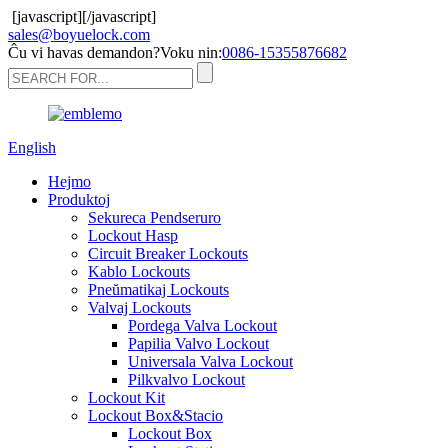
[javascript]
[/javascript]
sales@boyuelock.com
Ĉu vi havas demandon?Voku nin:
0086-15355876682
English
Hejmo
Produktoj
Sekureca Pendseruro
Lockout Hasp
Circuit Breaker Lockouts
Kablo Lockouts
Pneŭmatikaj Lockouts
Valvaj Lockouts
Pordega Valva Lockout
Papilia Valvo Lockout
Universala Valva Lockout
Pilkvalvo Lockout
Lockout Kit
Lockout Box&Stacio
Lockout Box