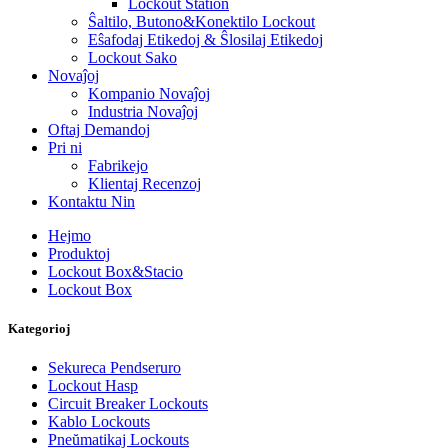
Lockout Station
Ŝaltilo, Butono&Konektilo Lockout
Eŝafodaj Etikedoj & Ŝlosilaj Etikedoj
Lockout Sako
Novaĵoj
Kompanio Novaĵoj
Industria Novaĵoj
Oftaj Demandoj
Pri ni
Fabrikejo
Klientaj Recenzoj
Kontaktu Nin
Hejmo
Produktoj
Lockout Box&Stacio
Lockout Box
Kategorioj
Sekureca Pendseruro
Lockout Hasp
Circuit Breaker Lockouts
Kablo Lockouts
Pneŭmatikaj Lockouts