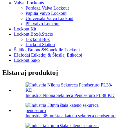
Valvaj Lockouts
Pordega Valva Lockout
Papilia Valvo Lockout
Universala Valva Lockout
Pilkvalvo Lockout
Lockout Kit
Lockout Box&Stacio
Lockout Box
Lockout Station
Ŝaltilo, Butono&Konektilo Lockout
Eŝafodaj Etikedoj & Ŝlosilaj Etikedoj
Lockout Sako
Elstaraj produktoj
Industria Nilona Sekureca Pendseruro PL38-KD
Industria 38mm ŝtala kateno sekureca pendseruro