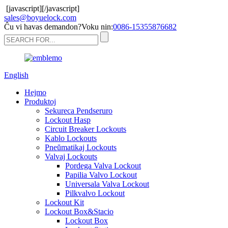
[javascript]
[/javascript]
sales@boyuelock.com
Ĉu vi havas demandon?Voku nin:
0086-15355876682
English
Hejmo
Produktoj
Sekureca Pendseruro
Lockout Hasp
Circuit Breaker Lockouts
Kablo Lockouts
Pneŭmatikaj Lockouts
Valvaj Lockouts
Pordega Valva Lockout
Papilia Valvo Lockout
Universala Valva Lockout
Pilkvalvo Lockout
Lockout Kit
Lockout Box&Stacio
Lockout Box