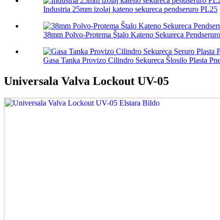
Industria 25mm izolaj kateno sekureca pendseruro PL25
38mm Polvo-Protema Ŝtalo Kateno Sekureca Pendserur
Gasa Tanka Provizo Cilindro Sekureca Ŝlosilo Plasta Pne
Universala Valva Lockout UV-05