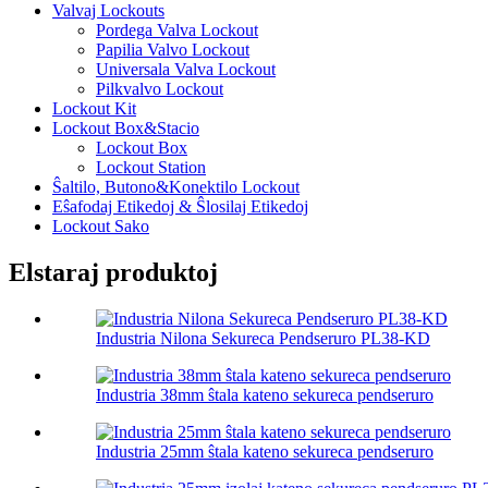
Valvaj Lockouts
Pordega Valva Lockout
Papilia Valvo Lockout
Universala Valva Lockout
Pilkvalvo Lockout
Lockout Kit
Lockout Box&Stacio
Lockout Box
Lockout Station
Ŝaltilo, Butono&Konektilo Lockout
Eŝafodaj Etikedoj & Ŝlosilaj Etikedoj
Lockout Sako
Elstaraj produktoj
Industria Nilona Sekureca Pendseruro PL38-KD
Industria 38mm ŝtala kateno sekureca pendseruro
Industria 25mm ŝtala kateno sekureca pendseruro