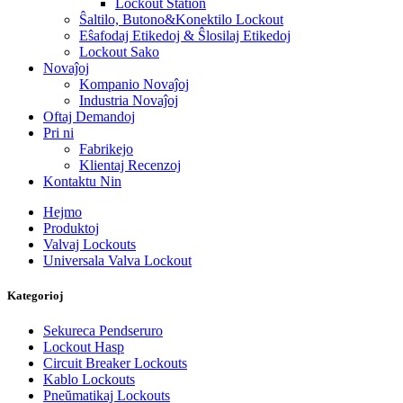
Lockout Station
Ŝaltilo, Butono&Konektilo Lockout
Eŝafodaj Etikedoj & Ŝlosilaj Etikedoj
Lockout Sako
Novaĵoj
Kompanio Novaĵoj
Industria Novaĵoj
Oftaj Demandoj
Pri ni
Fabrikejo
Klientaj Recenzoj
Kontaktu Nin
Hejmo
Produktoj
Valvaj Lockouts
Universala Valva Lockout
Kategorioj
Sekureca Pendseruro
Lockout Hasp
Circuit Breaker Lockouts
Kablo Lockouts
Pneŭmatikaj Lockouts