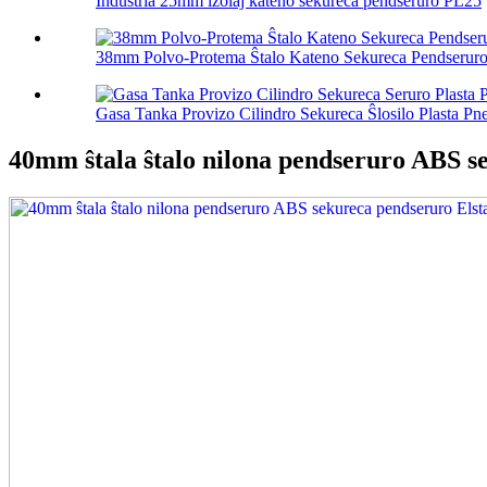
Industria 25mm izolaj kateno sekureca pendseruro PL25
38mm Polvo-Protema Ŝtalo Kateno Sekureca Pendserur
Gasa Tanka Provizo Cilindro Sekureca Ŝlosilo Plasta Pne
40mm ŝtala ŝtalo nilona pendseruro ABS s