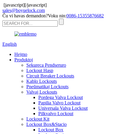
[javascript]
[/javascript]
sales@boyuelock.com
Ĉu vi havas demandon?Voku nin:
0086-15355876682
English
Hejmo
Produktoj
Sekureca Pendseruro
Lockout Hasp
Circuit Breaker Lockouts
Kablo Lockouts
Pneŭmatikaj Lockouts
Valvaj Lockouts
Pordega Valva Lockout
Papilia Valvo Lockout
Universala Valva Lockout
Pilkvalvo Lockout
Lockout Kit
Lockout Box&Stacio
Lockout Box