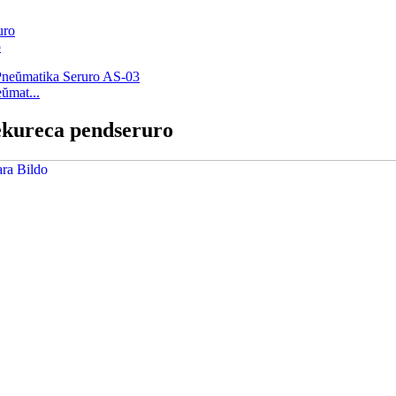
o
ŭmat...
ekureca pendseruro