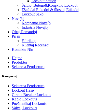
Lockout Station
Ŝaltilo, Butono&Konektilo Lockout
Eŝafodaj Etikedoj & Ŝlosilaj Etikedoj
Lockout Sako
Novaĵoj
Kompanio Novaĵoj
Industria Novaĵoj
Oftaj Demandoj
Pri ni
Fabrikejo
Klientaj Recenzoj
Kontaktu Nin
Hejmo
Produktoj
Sekureca Pendseruro
Kategorioj
Sekureca Pendseruro
Lockout Hasp
Circuit Breaker Lockouts
Kablo Lockouts
Pneŭmatikaj Lockouts
Valvaj Lockouts