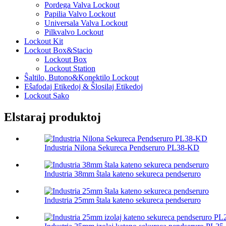
Pordega Valva Lockout
Papilia Valvo Lockout
Universala Valva Lockout
Pilkvalvo Lockout
Lockout Kit
Lockout Box&Stacio
Lockout Box
Lockout Station
Ŝaltilo, Butono&Konektilo Lockout
Eŝafodaj Etikedoj & Ŝlosilaj Etikedoj
Lockout Sako
Elstaraj produktoj
Industria Nilona Sekureca Pendseruro PL38-KD
Industria 38mm ŝtala kateno sekureca pendseruro
Industria 25mm ŝtala kateno sekureca pendseruro