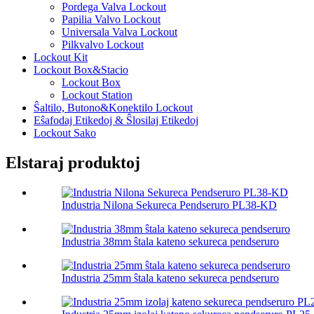
Pordega Valva Lockout
Papilia Valvo Lockout
Universala Valva Lockout
Pilkvalvo Lockout
Lockout Kit
Lockout Box&Stacio
Lockout Box
Lockout Station
Ŝaltilo, Butono&Konektilo Lockout
Eŝafodaj Etikedoj & Ŝlosilaj Etikedoj
Lockout Sako
Elstaraj produktoj
Industria Nilona Sekureca Pendseruro PL38-KD
Industria 38mm ŝtala kateno sekureca pendseruro
Industria 25mm ŝtala kateno sekureca pendseruro