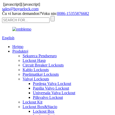
[javascript]
[/javascript]
sales@boyuelock.com
Ĉu vi havas demandon?Voku nin:
0086-15355876682
English
Hejmo
Produktoj
Sekureca Pendseruro
Lockout Hasp
Circuit Breaker Lockouts
Kablo Lockouts
Pneŭmatikaj Lockouts
Valvaj Lockouts
Pordega Valva Lockout
Papilia Valvo Lockout
Universala Valva Lockout
Pilkvalvo Lockout
Lockout Kit
Lockout Box&Stacio
Lockout Box