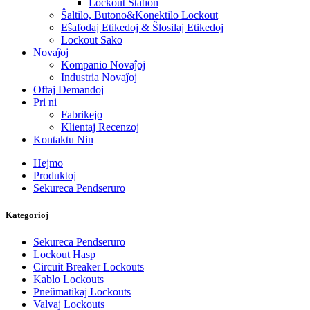
Lockout Station
Ŝaltilo, Butono&Konektilo Lockout
Eŝafodaj Etikedoj & Ŝlosilaj Etikedoj
Lockout Sako
Novaĵoj
Kompanio Novaĵoj
Industria Novaĵoj
Oftaj Demandoj
Pri ni
Fabrikejo
Klientaj Recenzoj
Kontaktu Nin
Hejmo
Produktoj
Sekureca Pendseruro
Kategorioj
Sekureca Pendseruro
Lockout Hasp
Circuit Breaker Lockouts
Kablo Lockouts
Pneŭmatikaj Lockouts
Valvaj Lockouts