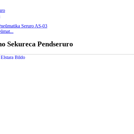
o
ŭmat...
no Sekureca Pendseruro