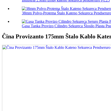
Industria 25mm izolaj kateno sekureca pendseruro PL25
38mm Polvo-Protema Ŝtalo Kateno Sekureca Pendserur
Gasa Tanka Provizo Cilindro Sekureca Ŝlosilo Plasta Pne
Ĉina Provizanto 175mm Ŝtalo Kablo Kate